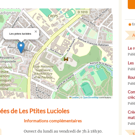
En
×
Les ptites lucioles
A
Le r
Publ
Les 
Publ
Rou
Publ
Com
crèc
Leaflet
|
©
OpenStreetMap
contributors
Publ
es de Les Ptites Lucioles
Crèc
mate
Informations complémentaires
Publi
Ouvert du lundi au vendredi de 7h à 18h30.
T