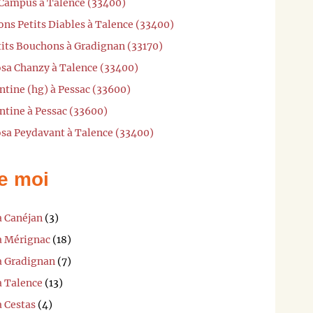
t Campus à Talence (33400)
ons Petits Diables à Talence (33400)
tits Bouchons à Gradignan (33170)
sa Chanzy à Talence (33400)
ntine (hg) à Pessac (33600)
ntine à Pessac (33600)
sa Peydavant à Talence (33400)
e moi
à Canéjan
(3)
 à Mérignac
(18)
 à Gradignan
(7)
à Talence
(13)
à Cestas
(4)