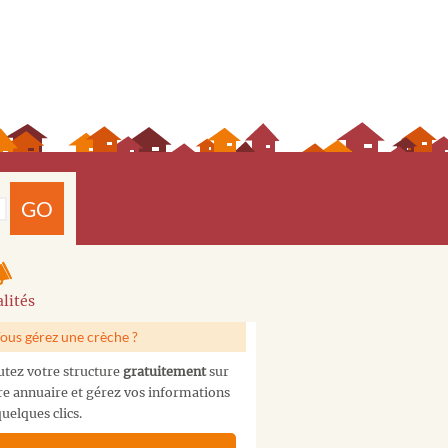
GO
lités
ous gérez une crèche ?
utez votre structure
gratuitement
sur
re annuaire et gérez vos informations
uelques clics.