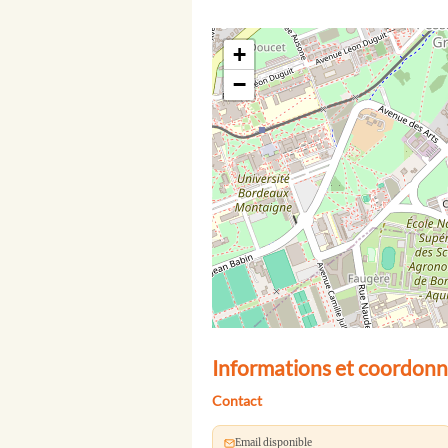
+
−
Informations et coordonné
Contact
Email disponible