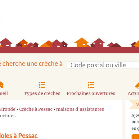
e cherche une crèche à
ueil
Types de crèches
Prochaines ouvertures
Actua
V
Gironde
›
Crèche à Pessac
›
maisons d'assistantes
Lucioles
Ajo
not
en q
ioles à Pessac