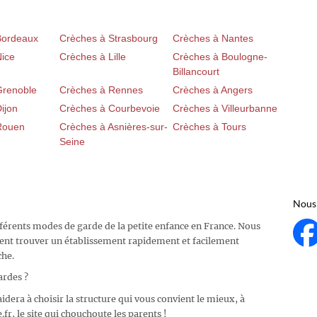
Bordeaux
Crèches à Strasbourg
Crèches à Nantes
Nice
Crèches à Lille
Crèches à Boulogne-
Billancourt
Grenoble
Crèches à Rennes
Crèches à Angers
ijon
Crèches à Courbevoie
Crèches à Villeurbanne
Rouen
Crèches à Asnières-sur-
Crèches à Tours
Seine
Nous 
fférents modes de garde de la petite enfance en France. Nous
ent trouver un établissement rapidement et facilement
che.
ardes ?
idera à choisir la structure qui vous convient le mieux, à
fr, le site qui chouchoute les parents !