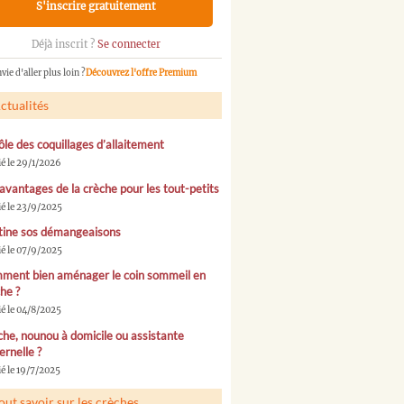
S'inscrire gratuitement
Déjà inscrit ?
Se connecter
vie d'aller plus loin ?
Découvrez l'offre Premium
ctualités
ôle des coquillages d’allaitement
ié le 29/1/2026
avantages de la crèche pour les tout-petits
ié le 23/9/2025
tine sos démangeaisons
ié le 07/9/2025
ment bien aménager le coin sommeil en
he ?
ié le 04/8/2025
he, nounou à domicile ou assistante
rnelle ?
é le 19/7/2025
out savoir sur les crèches