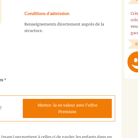
Conditions d'admission
Crè
crè
Renseignements directement auprès de la
vou
structure.
gar
I
es
*
Mettez-la en valeur avec l'offre
?
Premium
 (mam) permettent à celles ci de garder les enfants dans un