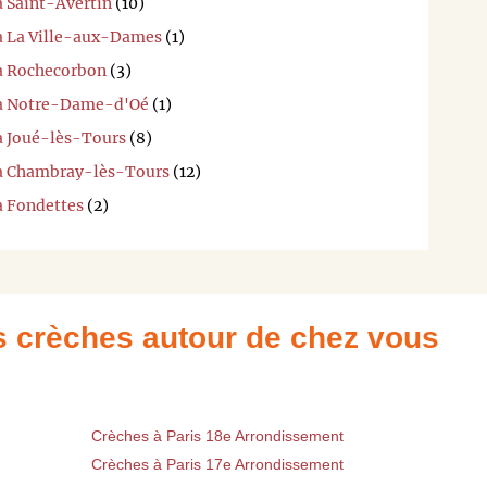
à Saint-Avertin
(10)
 à La Ville-aux-Dames
(1)
 à Rochecorbon
(3)
i à Notre-Dame-d'Oé
(1)
 à Joué-lès-Tours
(8)
i à Chambray-lès-Tours
(12)
à Fondettes
(2)
es crèches autour de chez vous
Crèches à Paris 18e Arrondissement
Crèches à Paris 17e Arrondissement