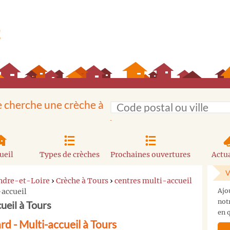
e cherche une crèche à
ueil
Types de crèches
Prochaines ouvertures
Actua
V
Indre-et-Loire
›
Crèche à Tours
›
centres multi-accueil
-accueil
Ajo
not
ueil à Tours
en q
d - Multi-accueil à Tours