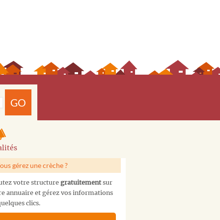
GO
lités
ous gérez une crèche ?
utez votre structure
gratuitement
sur
re annuaire et gérez vos informations
uelques clics.