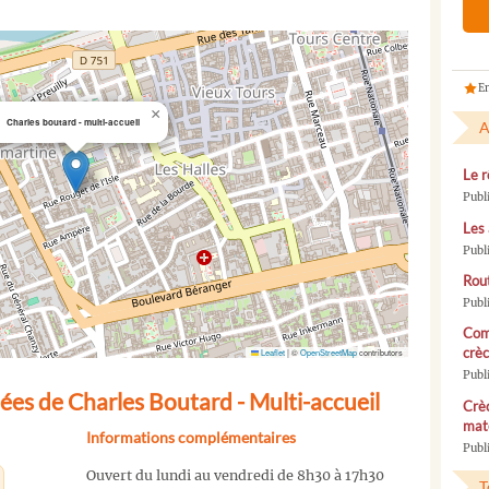
En
×
Charles boutard - multi-accueil
A
Le r
Publ
Les 
Publ
Rou
Publ
Com
crèc
Leaflet
|
©
OpenStreetMap
contributors
Publ
es de Charles Boutard - Multi-accueil
Crèc
mate
Informations complémentaires
Publi
Ouvert du lundi au vendredi de 8h30 à 17h30
T