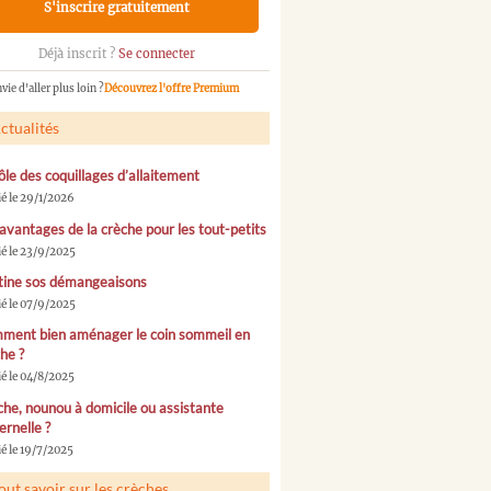
S'inscrire gratuitement
Déjà inscrit ?
Se connecter
vie d'aller plus loin ?
Découvrez l'offre Premium
ctualités
ôle des coquillages d’allaitement
ié le 29/1/2026
avantages de la crèche pour les tout-petits
ié le 23/9/2025
tine sos démangeaisons
ié le 07/9/2025
ment bien aménager le coin sommeil en
he ?
ié le 04/8/2025
he, nounou à domicile ou assistante
rnelle ?
é le 19/7/2025
out savoir sur les crèches