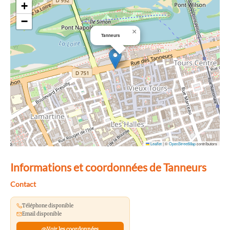
+
−
×
Tanneurs
Leaflet
|
©
OpenStreetMap
contributors
Informations et coordonnées de Tanneurs
Contact
Téléphone disponible
Email disponible
Voir les coordonnées