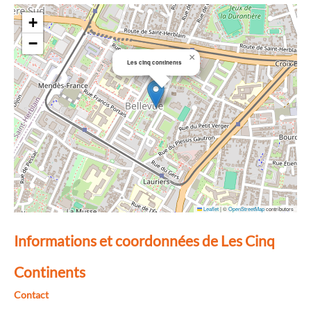
+
−
×
Les cinq continents
Leaflet
|
©
OpenStreetMap
contributors
Informations et coordonnées de Les Cinq
Continents
Contact