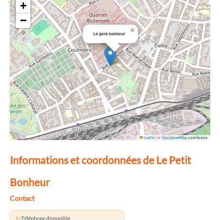
+
−
×
Le petit bonheur
Leaflet
|
©
OpenStreetMap
contributors
Informations et coordonnées de Le Petit
Bonheur
Contact
Téléphone disponible