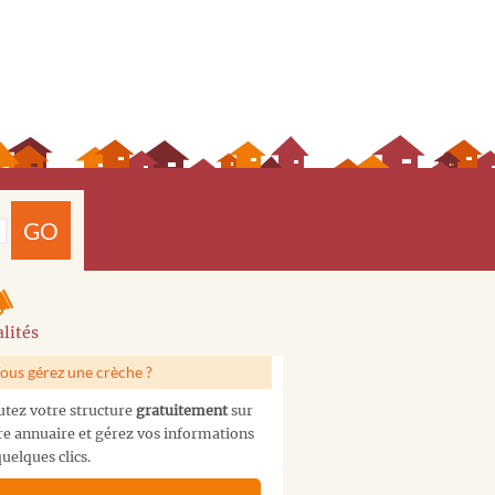
GO
lités
ous gérez une crèche ?
utez votre structure
gratuitement
sur
re annuaire et gérez vos informations
uelques clics.