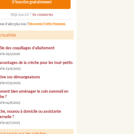
S'inscrire gratuitement
Déjà inscrit ?
Se connecter
vie d'aller plus loin ?
Découvrez l'offre Premium
ctualités
ôle des coquillages d’allaitement
ié le 29/1/2026
avantages de la crèche pour les tout-petits
ié le 23/9/2025
tine sos démangeaisons
ié le 07/9/2025
ment bien aménager le coin sommeil en
he ?
ié le 04/8/2025
he, nounou à domicile ou assistante
rnelle ?
é le 19/7/2025
out savoir sur les crèches