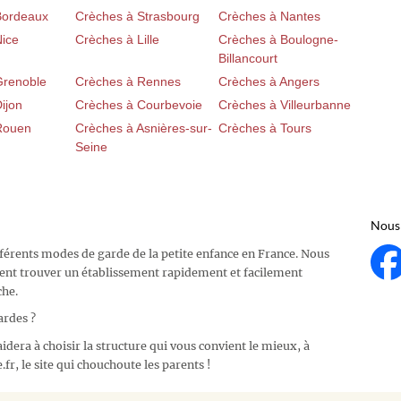
Bordeaux
Crèches à Strasbourg
Crèches à Nantes
Nice
Crèches à Lille
Crèches à Boulogne-
Billancourt
Grenoble
Crèches à Rennes
Crèches à Angers
ijon
Crèches à Courbevoie
Crèches à Villeurbanne
Rouen
Crèches à Asnières-sur-
Crèches à Tours
Seine
Nous 
fférents modes de garde de la petite enfance en France. Nous
ent trouver un établissement rapidement et facilement
che.
ardes ?
idera à choisir la structure qui vous convient le mieux, à
fr, le site qui chouchoute les parents !