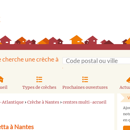
e cherche une crèche à
ueil
Types de crèches
Prochaines ouvertures
Actua
V
e-Atlantique
›
Crèche à Nantes
›
centres multi-accueil
Ajo
not
en q
tta à Nantes