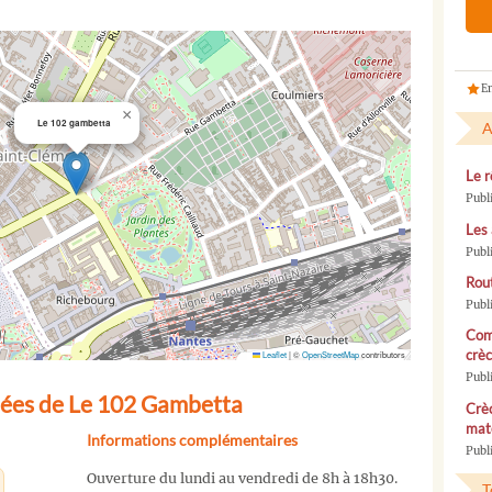
En
×
Le 102 gambetta
A
Le r
Publ
Les 
Publ
Rou
Publ
Com
crèc
Leaflet
|
©
OpenStreetMap
contributors
Publ
nées de Le 102 Gambetta
Crèc
mate
Informations complémentaires
Publi
Ouverture du lundi au vendredi de 8h à 18h30.
T