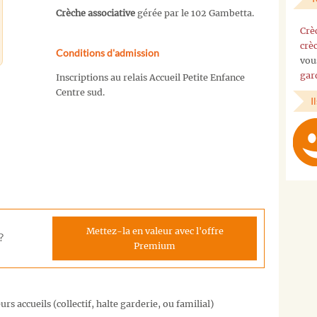
Crèche associative
gérée par le 102 Gambetta.
Crè
crè
Conditions d'admission
vou
gar
Inscriptions au relais Accueil Petite Enfance
Centre sud.
I
Mettez-la en valeur avec l'offre
?
Premium
rs accueils (collectif, halte garderie, ou familial)