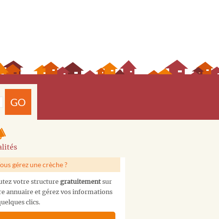
GO
lités
ous gérez une crèche ?
utez votre structure
gratuitement
sur
re annuaire et gérez vos informations
uelques clics.