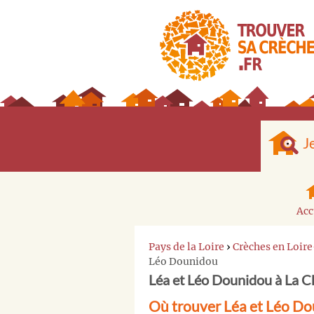
J
Acc
Pays de la Loire
›
Crèches en Loir
Léo Dounidou
Léa et Léo Dounidou à La C
Où trouver Léa et Léo Do