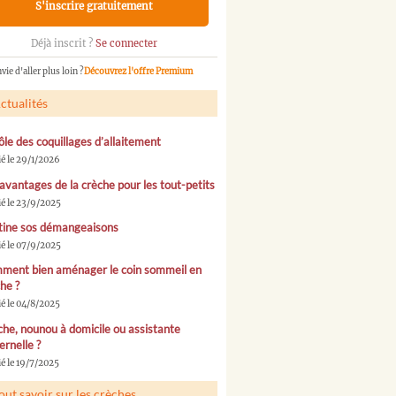
S'inscrire gratuitement
Déjà inscrit ?
Se connecter
vie d'aller plus loin ?
Découvrez l'offre Premium
ctualités
ôle des coquillages d’allaitement
ié le 29/1/2026
avantages de la crèche pour les tout-petits
ié le 23/9/2025
tine sos démangeaisons
ié le 07/9/2025
ment bien aménager le coin sommeil en
he ?
ié le 04/8/2025
he, nounou à domicile ou assistante
rnelle ?
é le 19/7/2025
out savoir sur les crèches