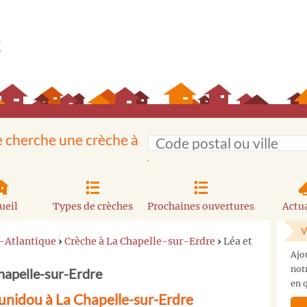
e cherche une crèche à
ueil
Types de crèches
Prochaines ouvertures
Actua
V
e-Atlantique
›
Crèche à La Chapelle-sur-Erdre
›
Léa et
Ajo
not
hapelle-sur-Erdre
en q
unidou à La Chapelle-sur-Erdre