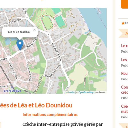
En
×
Léa et léo dounidou
A
Le r
Publ
Les 
Publ
Rou
Publ
Com
crèc
Leaflet
|
©
OpenStreetMap
contributors
Publ
ées de Léa et Léo Dounidou
Crèc
mate
Informations complémentaires
Publi
Crèche inter-entreprise privée gérée par
T