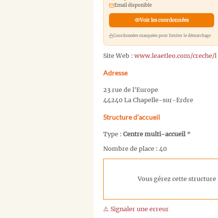
Email disponible
Voir les coordonnées
Coordonnées masquées pour limiter le démarchage
Site Web :
www.leaetleo.com/creche/l
Adresse
23 rue de l'Europe
44240 La Chapelle-sur-Erdre
Structure d’accueil
Type :
Centre multi-accueil
*
Nombre de place : 40
Vous gérez cette structure 
⚠️ Signaler une erreur