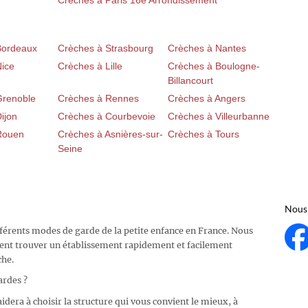
Crèches à Paris 16e Arrondissement
Bordeaux
Crèches à Strasbourg
Crèches à Nantes
Nice
Crèches à Lille
Crèches à Boulogne-
Billancourt
Grenoble
Crèches à Rennes
Crèches à Angers
ijon
Crèches à Courbevoie
Crèches à Villeurbanne
Rouen
Crèches à Asnières-sur-
Crèches à Tours
Seine
Nous 
fférents modes de garde de la petite enfance en France. Nous
ent trouver un établissement rapidement et facilement
che.
ardes ?
idera à choisir la structure qui vous convient le mieux, à