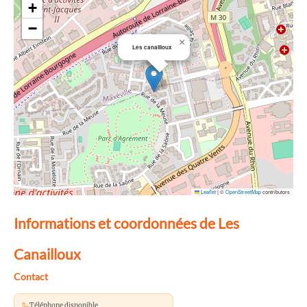
+
−
×
Les canailloux
Leaflet
|
©
OpenStreetMap
contributors
Informations et coordonnées de Les
Canailloux
Contact
Téléphone disponible