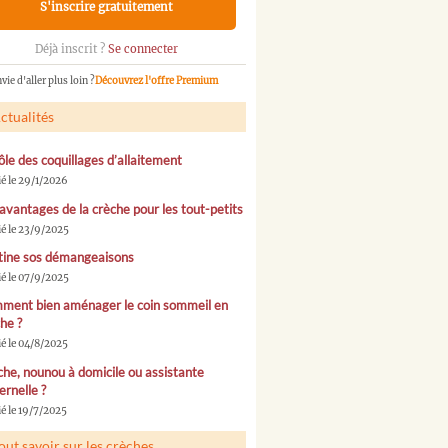
S'inscrire gratuitement
Déjà inscrit ?
Se connecter
vie d'aller plus loin ?
Découvrez l'offre Premium
ctualités
ôle des coquillages d’allaitement
ié le 29/1/2026
avantages de la crèche pour les tout-petits
ié le 23/9/2025
tine sos démangeaisons
ié le 07/9/2025
ment bien aménager le coin sommeil en
he ?
ié le 04/8/2025
he, nounou à domicile ou assistante
rnelle ?
é le 19/7/2025
out savoir sur les crèches