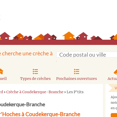
e cherche une crèche à
ueil
Types de crèches
Prochaines ouvertures
Actua
V
rd
›
Crèche à Coudekerque-Branche
›
Les P'tits
Ajo
not
Coudekerque-Branche
en q
avr'Hoches à Coudekerque-Branche