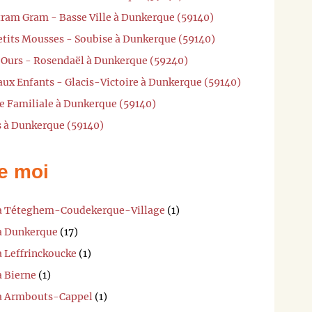
tram Gram - Basse Ville à Dunkerque (59140)
Petits Mousses - Soubise à Dunkerque (59140)
n'Ours - Rosendaël à Dunkerque (59240)
 aux Enfants - Glacis-Victoire à Dunkerque (59140)
he Familiale à Dunkerque (59140)
s à Dunkerque (59140)
e moi
i à Téteghem-Coudekerque-Village
(1)
 à Dunkerque
(17)
à Leffrinckoucke
(1)
à Bierne
(1)
i à Armbouts-Cappel
(1)