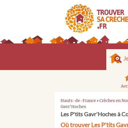
J
Acc
Hauts-de-France
›
Crèches en No
Gavr'Hoches
Les P'tits Gavr'Hoches à 
Où trouver Les P'tits G