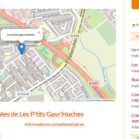
En
×
Les p'tits gavr'hoches
A
Le r
Publ
Les 
Publ
Rou
Publ
Com
crèc
Leaflet
|
©
OpenStreetMap
contributors
Publ
ées de Les P'tits Gavr'Hoches
Crèc
mate
Informations complémentaires
Publi
T