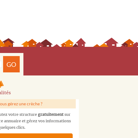
GO
lités
ous gérez une crèche ?
utez votre structure
gratuitement
sur
re annuaire et gérez vos informations
uelques clics.