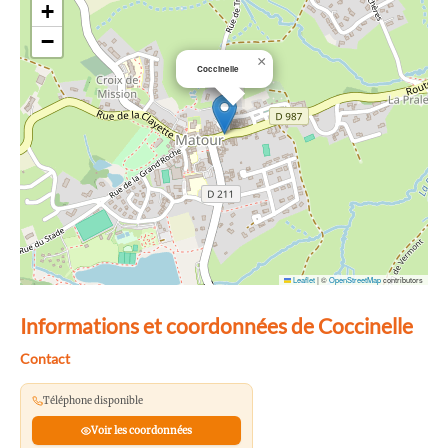
+
−
×
Coccinelle
Leaflet
|
©
OpenStreetMap
contributors
Informations et coordonnées de Coccinelle
Contact
Téléphone disponible
Voir les coordonnées