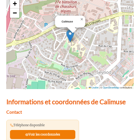
+
−
×
Calimuse
Leaflet
|
©
OpenStreetMap
contributors
Informations et coordonnées de Calimuse
Contact
Téléphone disponible
Voir les coordonnées