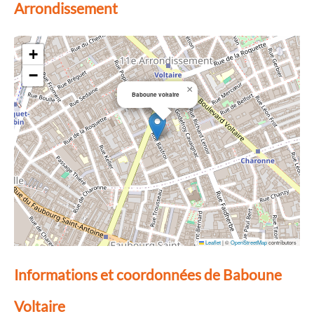
Arrondissement
+
−
×
Baboune voltaire
Leaflet
|
©
OpenStreetMap
contributors
Informations et coordonnées de Baboune
Voltaire