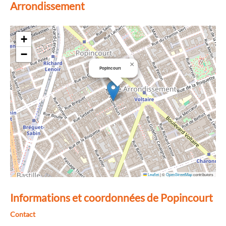
Arrondissement
+
−
×
Popincourt
Leaflet
|
©
OpenStreetMap
contributors
Informations et coordonnées de Popincourt
Contact