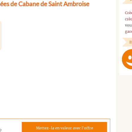
ées de Cabane de Saint Ambroise
Crè
crè
vou
gar
I
Mettez-la en valeur avec l'offre
?