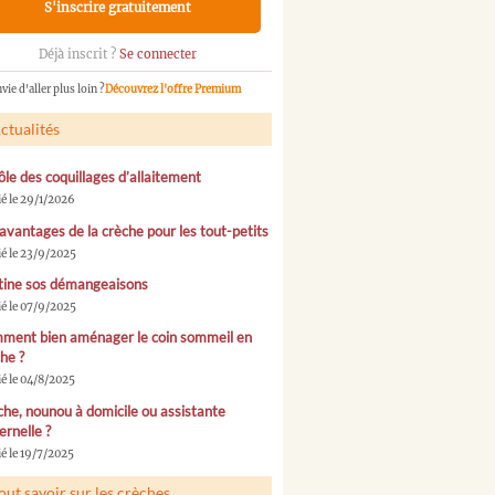
S'inscrire gratuitement
Déjà inscrit ?
Se connecter
vie d'aller plus loin ?
Découvrez l'offre Premium
ctualités
ôle des coquillages d’allaitement
ié le 29/1/2026
avantages de la crèche pour les tout-petits
ié le 23/9/2025
tine sos démangeaisons
ié le 07/9/2025
ment bien aménager le coin sommeil en
he ?
ié le 04/8/2025
he, nounou à domicile ou assistante
rnelle ?
é le 19/7/2025
out savoir sur les crèches