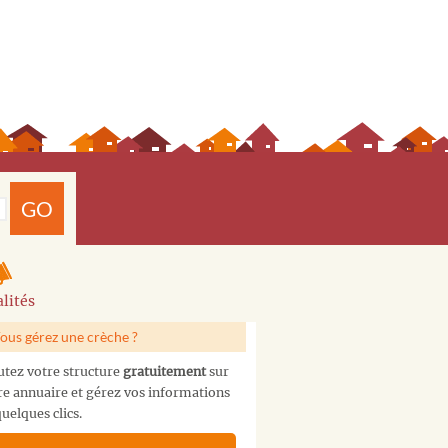
GO
lités
ous gérez une crèche ?
utez votre structure
gratuitement
sur
re annuaire et gérez vos informations
uelques clics.