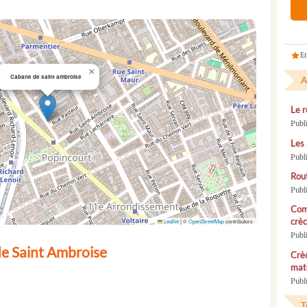
En
×
Cabane de saint ambroise
A
Le r
Publ
Les 
Publ
Rou
Publ
Com
crèc
Leaflet
|
©
OpenStreetMap
contributors
Publ
e Saint Ambroise
Crèc
mate
Publi
T