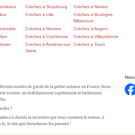
Bordeaux
Crèches à Strasbourg
Crèches à Nantes
Nice
Crèches à Lille
Crèches à Boulogne-
Billancourt
Grenoble
Crèches à Rennes
Crèches à Angers
ijon
Crèches à Courbevoie
Crèches à Villeurbanne
Rouen
Crèches à Asnières-sur-
Crèches à Tours
Seine
Nous 
fférents modes de garde de la petite enfance en France. Nous
ent trouver un établissement rapidement et facilement
che.
ardes ?
idera à choisir la structure qui vous convient le mieux, à
fr, le site qui chouchoute les parents !