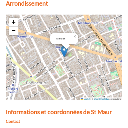
Arrondissement
+
−
×
St maur
Leaflet
|
©
OpenStreetMap
contributors
Informations et coordonnées de St Maur
Contact