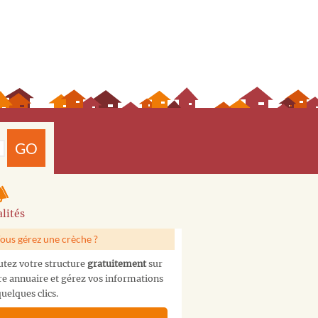
GO
lités
ous gérez une crèche ?
utez votre structure
gratuitement
sur
re annuaire et gérez vos informations
uelques clics.