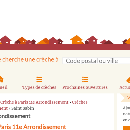
e cherche une crèche à
ueil
Types de crèches
Prochaines ouvertures
Actua
V
›
Crèche à Paris 11e Arrondissement
›
Crèches
ment
›
Saint Sabin
Ajo
not
rondissement
en q
 Paris 11e Arrondissement