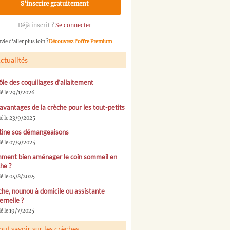
S'inscrire gratuitement
Déjà inscrit ?
Se connecter
vie d'aller plus loin ?
Découvrez l'offre Premium
ctualités
ôle des coquillages d’allaitement
ié le 29/1/2026
avantages de la crèche pour les tout-petits
ié le 23/9/2025
tine sos démangeaisons
ié le 07/9/2025
ment bien aménager le coin sommeil en
he ?
ié le 04/8/2025
he, nounou à domicile ou assistante
rnelle ?
é le 19/7/2025
out savoir sur les crèches