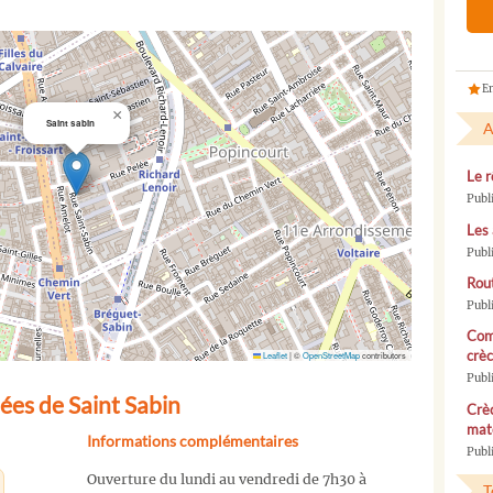
En
×
Saint sabin
A
Le r
Publ
Les 
Publ
Rou
Publ
Com
crèc
Leaflet
|
©
OpenStreetMap
contributors
Publ
ées de Saint Sabin
Crèc
mate
Informations complémentaires
Publi
Ouverture du lundi au vendredi de 7h30 à
T