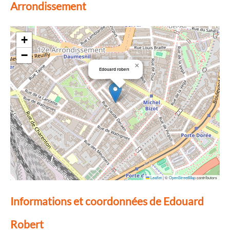
Arrondissement
+
−
×
Edouard robert
Leaflet
|
©
OpenStreetMap
contributors
Informations et coordonnées de Edouard
Robert