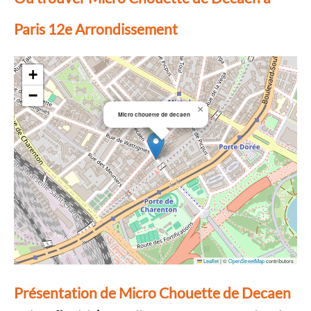
Paris 12e Arrondissement
+
−
×
Micro chouette de decaen
Leaflet
|
©
OpenStreetMap
contributors
Présentation de Micro Chouette de Decaen