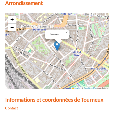
Arrondissement
+
−
×
Tourneux
Leaflet
|
©
OpenStreetMap
contributors
Informations et coordonnées de Tourneux
Contact