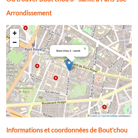
Arrondissement
+
−
×
Bout'chou 3 - santé
Leaflet
|
©
OpenStreetMap
contributors
Informations et coordonnées de Bout'chou