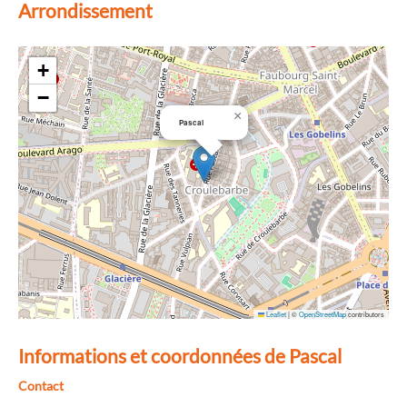
Arrondissement
+
−
×
Pascal
Leaflet
|
©
OpenStreetMap
contributors
Informations et coordonnées de Pascal
Contact