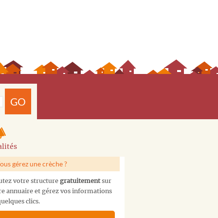
GO
lités
ous gérez une crèche ?
utez votre structure
gratuitement
sur
re annuaire et gérez vos informations
uelques clics.