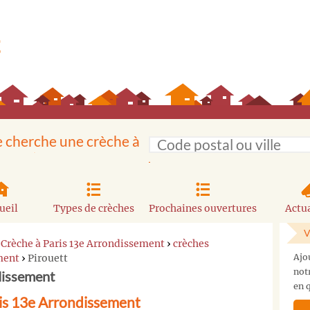
e cherche une crèche à
ueil
Types de crèches
Prochaines ouvertures
Actua
V
›
Crèche à Paris 13e Arrondissement
›
crèches
ment
›
Pirouett
Ajo
not
dissement
en q
ris 13e Arrondissement