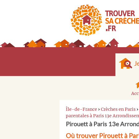
J
Acc
Île-de-France
›
Crèches en Paris
parentales à Paris 13e Arrondisse
Pirouett à Paris 13e Arron
Où trouver Pirouett à Pa