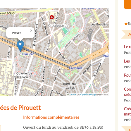
En
×
Pirouett
A
Le r
Publ
Les 
Publ
Rou
Publ
Com
crèc
Leaflet
|
©
OpenStreetMap
contributors
Publ
ées de Pirouett
Crèc
mate
Informations complémentaires
Publi
Ouvert du lundi au vendredi de 8h30 à 18h30
T