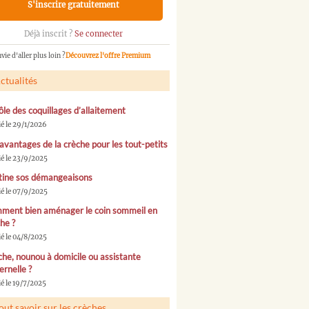
S'inscrire gratuitement
Déjà inscrit ?
Se connecter
vie d'aller plus loin ?
Découvrez l'offre Premium
ctualités
ôle des coquillages d’allaitement
ié le 29/1/2026
avantages de la crèche pour les tout-petits
ié le 23/9/2025
tine sos démangeaisons
ié le 07/9/2025
ment bien aménager le coin sommeil en
he ?
ié le 04/8/2025
he, nounou à domicile ou assistante
rnelle ?
é le 19/7/2025
out savoir sur les crèches