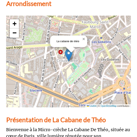
Arrondissement
+
−
×
La cabane de théo
Leaflet
|
©
OpenStreetMap
contributors
Présentation de La Cabane de Théo
Bienvenue à la Micro-crèche La Cabane De Théo, située au
cœur de Paris, ville lumière réputée pour son