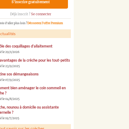
S'inscrire gratuitement
Déjà inscrit ?
Se connecter
vie d'aller plus loin ?
Découvrez l'offre Premium
ctualités
ôle des coquillages d’allaitement
ié le 29/1/2026
avantages de la crèche pour les tout-petits
ié le 23/9/2025
tine sos démangeaisons
ié le 07/9/2025
ment bien aménager le coin sommeil en
he ?
ié le 04/8/2025
he, nounou à domicile ou assistante
rnelle ?
é le 19/7/2025
out savoir sur les crèches