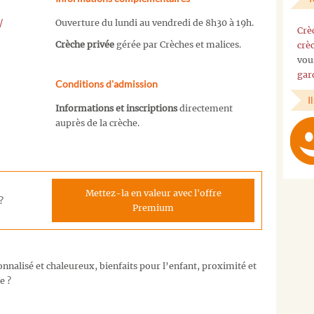
/
Ouverture du lundi au vendredi de 8h30 à 19h.
Crè
Crèche privée
gérée par Crèches et malices.
crè
vou
gar
Conditions d'admission
I
Informations et inscriptions
directement
auprès de la crèche.
Mettez-la en valeur avec l'offre
?
Premium
nalisé et chaleureux, bienfaits pour l’enfant, proximité et
e ?