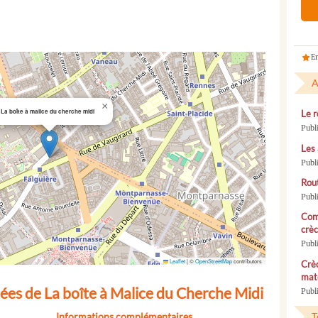
En
A
×
La boîte à malice du cherche midi
Le r
Publ
Les 
Publ
Rou
Publ
Com
crèc
Publ
Leaflet
|
©
OpenStreetMap
contributors
Crèc
mate
ées de La boîte à Malice du Cherche Midi
Publi
Informations complémentaires
T