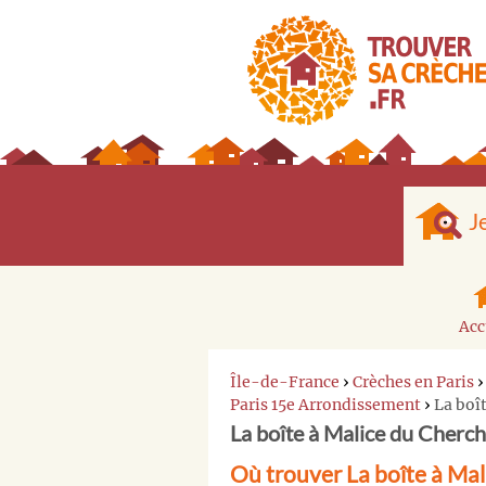
J
Acc
Île-de-France
›
Crèches en Paris
Paris 15e Arrondissement
›
La boî
La boîte à Malice du Cherc
Où trouver La boîte à Mal