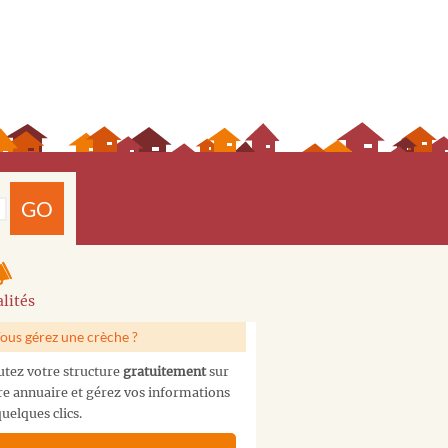
GO
lités
ous gérez une crèche ?
utez votre structure
gratuitement
sur
re annuaire et gérez vos informations
uelques clics.