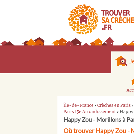
J
Acc
Île-de-France
›
Crèches en Paris
Paris 15e Arrondissement
›
Happy 
Happy Zou - Morillons à P
Où trouver Happy Zou - M