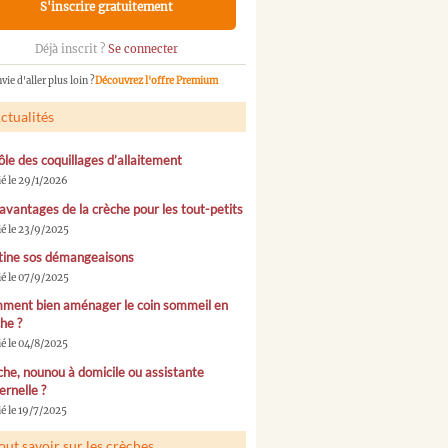
S'inscrire gratuitement
Déjà inscrit ?
Se connecter
vie d'aller plus loin ?
Découvrez l'offre Premium
ctualités
ôle des coquillages d’allaitement
ié le 29/1/2026
avantages de la crèche pour les tout-petits
ié le 23/9/2025
tine sos démangeaisons
ié le 07/9/2025
ment bien aménager le coin sommeil en
he ?
ié le 04/8/2025
he, nounou à domicile ou assistante
rnelle ?
é le 19/7/2025
out savoir sur les crèches