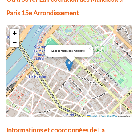
Paris 15e Arrondissement
+
−
×
La fédération des malicieux
Leaflet
|
©
OpenStreetMap
contributors
Informations et coordonnées de La