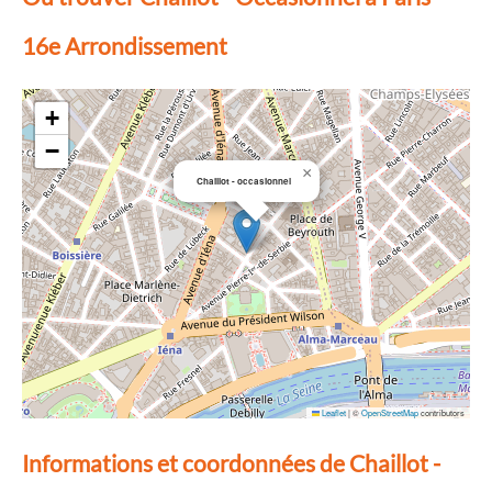
16e Arrondissement
+
−
×
Chaillot - occasionnel
Leaflet
|
©
OpenStreetMap
contributors
Informations et coordonnées de Chaillot -