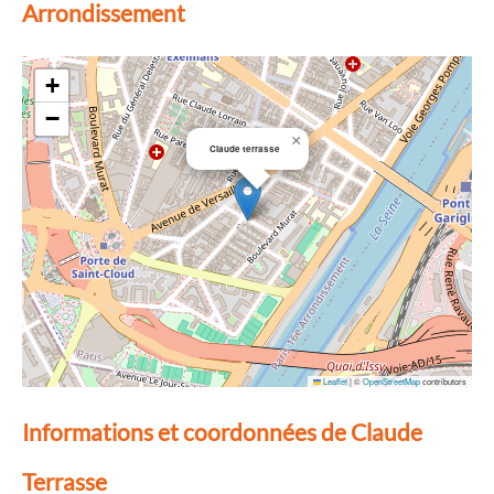
Arrondissement
+
−
×
Claude terrasse
Leaflet
|
©
OpenStreetMap
contributors
Informations et coordonnées de Claude
Terrasse