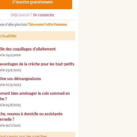
S'inscrire gratuitement
Déjà inscrit ?
Se connecter
vie d'aller plus loin ?
Découvrez l'offre Premium
ctualités
ôle des coquillages d’allaitement
ié le 29/1/2026
avantages de la crèche pour les tout-petits
ié le 23/9/2025
tine sos démangeaisons
ié le 07/9/2025
ment bien aménager le coin sommeil en
he ?
ié le 04/8/2025
he, nounou à domicile ou assistante
rnelle ?
é le 19/7/2025
out savoir sur les crèches