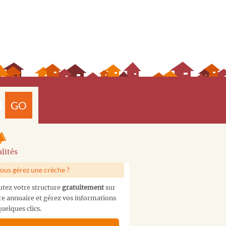
GO
lités
ous gérez une crèche ?
utez votre structure
gratuitement
sur
re annuaire et gérez vos informations
uelques clics.