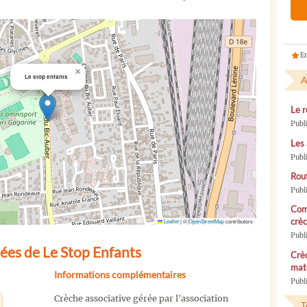
En
×
Le stop enfants
A
Le r
Publ
Les 
Publ
Rou
Publ
Com
crèc
Leaflet
|
©
OpenStreetMap
contributors
Publ
ées de Le Stop Enfants
Crèc
mate
Informations complémentaires
Publi
Crèche associative gérée par l'association
T