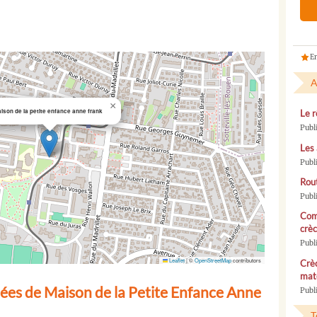
En
A
×
ison de la petite enfance anne frank
Le r
Publ
Les 
Publ
Rou
Publ
Com
crèc
Publ
Leaflet
|
©
OpenStreetMap
contributors
Crèc
mate
ées de Maison de la Petite Enfance Anne
Publi
T