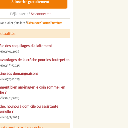
S'inscrire gratuitement
Déjà inscrit ?
Se connecter
vie d'aller plus loin ?
Découvrez l'offre Premium
ctualités
ôle des coquillages d’allaitement
ié le 29/1/2026
avantages de la crèche pour les tout-petits
ié le 23/9/2025
tine sos démangeaisons
ié le 07/9/2025
ment bien aménager le coin sommeil en
he ?
ié le 04/8/2025
he, nounou à domicile ou assistante
rnelle ?
é le 19/7/2025
out savoir sur les crèches