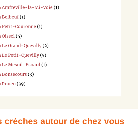
 à Amfreville-la-Mi-Voie
(1)
à Belbeuf
(1)
 à Petit-Couronne
(1)
 Oissel
(5)
à Le Grand-Quevilly
(2)
à Le Petit-Quevilly
(5)
 à Le Mesnil-Esnard
(1)
 à Bonsecours
(3)
 à Rouen
(39)
es crèches autour de chez vous