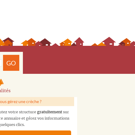
GO
lités
ous gérez une crèche ?
utez votre structure
gratuitement
sur
re annuaire et gérez vos informations
uelques clics.