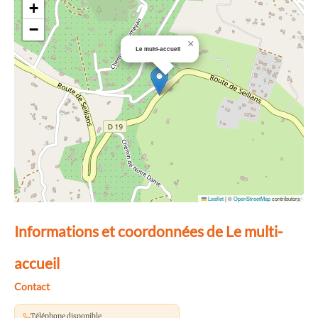
+
−
×
Le multi-accueil
Leaflet
|
©
OpenStreetMap
contributors
Informations et coordonnées de Le multi-
accueil
Contact
Téléphone disponible