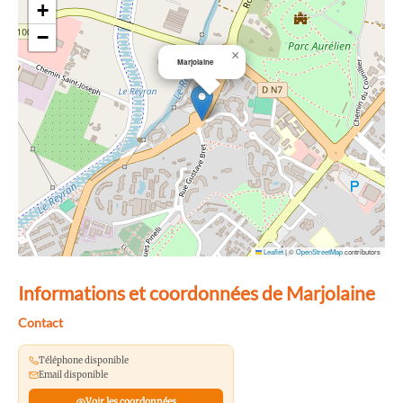
+
−
×
Marjolaine
Leaflet
|
©
OpenStreetMap
contributors
Informations et coordonnées de Marjolaine
Contact
Téléphone disponible
Email disponible
Voir les coordonnées