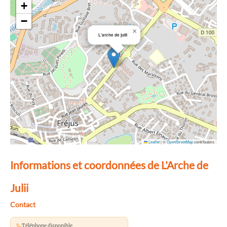
+
−
×
L'arche de julii
Leaflet
|
©
OpenStreetMap
contributors
Informations et coordonnées de L'Arche de
Julii
Contact
Téléphone disponible