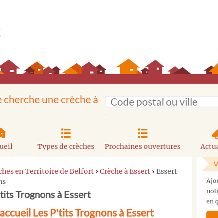
e cherche une crèche à
ueil
Types de crèches
Prochaines ouvertures
Actua
V
ches en Territoire de Belfort
›
Crèche à Essert
›
Essert
ns
Ajo
not
'tits Trognons à Essert
en q
accueil Les P'tits Trognons à Essert