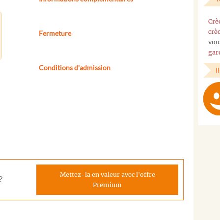
Crè
crè
Fermeture
vou
gar
Conditions d'admission
I
Mettez-la en valeur avec l'offre
?
Premium