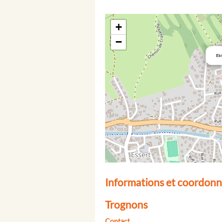
+
−
Ess
Informations et coordonnée
Trognons
Contact