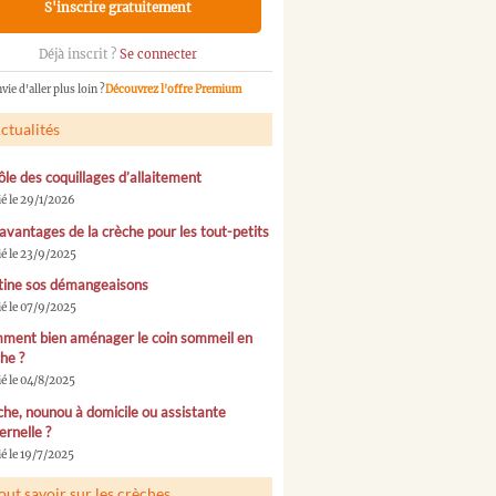
S'inscrire gratuitement
Déjà inscrit ?
Se connecter
vie d'aller plus loin ?
Découvrez l'offre Premium
ctualités
ôle des coquillages d’allaitement
ié le 29/1/2026
avantages de la crèche pour les tout-petits
ié le 23/9/2025
tine sos démangeaisons
ié le 07/9/2025
ment bien aménager le coin sommeil en
he ?
ié le 04/8/2025
he, nounou à domicile ou assistante
rnelle ?
é le 19/7/2025
out savoir sur les crèches