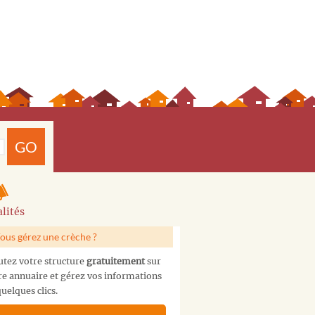
GO
lités
ous gérez une crèche ?
utez votre structure
gratuitement
sur
re annuaire et gérez vos informations
uelques clics.