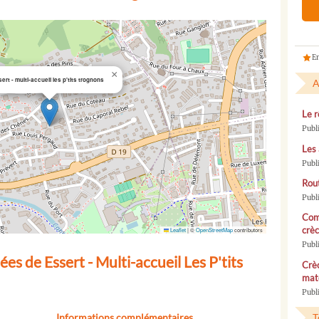
En
×
ert - multi-accueil les p'tits trognons
A
Le r
Publ
Les 
Publ
Rou
Publ
Com
crèc
Leaflet
|
©
OpenStreetMap
contributors
Publ
s de Essert - Multi-accueil Les P'tits
Crèc
mate
Publi
Informations complémentaires
T