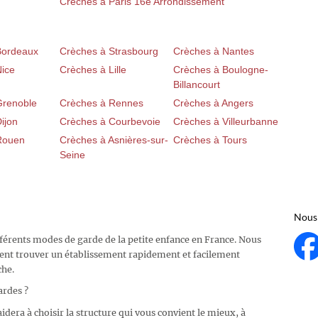
Crèches à Paris 16e Arrondissement
Bordeaux
Crèches à Strasbourg
Crèches à Nantes
Nice
Crèches à Lille
Crèches à Boulogne-
Billancourt
Grenoble
Crèches à Rennes
Crèches à Angers
ijon
Crèches à Courbevoie
Crèches à Villeurbanne
Rouen
Crèches à Asnières-sur-
Crèches à Tours
Seine
Nous 
fférents modes de garde de la petite enfance en France. Nous
ent trouver un établissement rapidement et facilement
che.
ardes ?
idera à choisir la structure qui vous convient le mieux, à