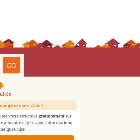
GO
lités
ous gérez une crèche ?
utez votre structure
gratuitement
sur
re annuaire et gérez vos informations
uelques clics.