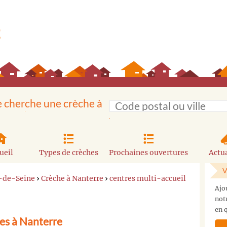
e cherche une crèche à
ueil
Types de crèches
Prochaines ouvertures
Actua
V
-de-Seine
›
Crèche à Nanterre
›
centres multi-accueil
Ajo
not
en q
es à Nanterre