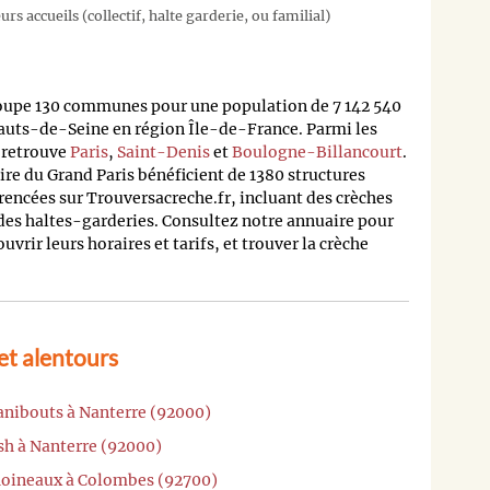
rs accueils (collectif, halte garderie, ou familial)
oupe 130 communes pour une population de 7 142 540
auts-de-Seine en région Île-de-France. Parmi les
n retrouve
Paris
,
Saint-Denis
et
Boulogne-Billancourt
.
oire du Grand Paris bénéficient de 1380 structures
rencées sur Trouversacreche.fr, incluant des crèches
 des haltes-garderies. Consultez notre annuaire pour
rir leurs horaires et tarifs, et trouver la crèche
et alentours
anibouts à Nanterre (92000)
sh à Nanterre (92000)
Moineaux à Colombes (92700)