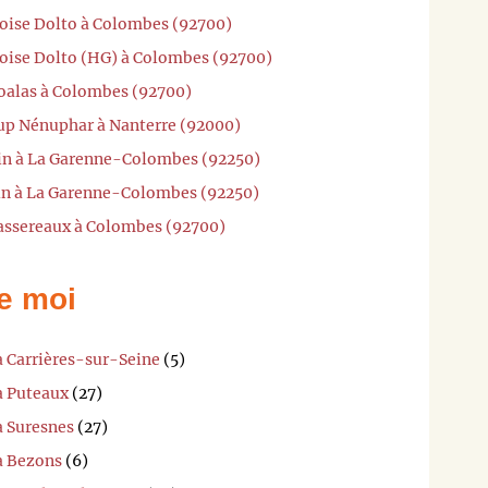
coise Dolto à Colombes (92700)
coise Dolto (HG) à Colombes (92700)
Koalas à Colombes (92700)
'up Nénuphar à Nanterre (92000)
nin à La Garenne-Colombes (92250)
dun à La Garenne-Colombes (92250)
Passereaux à Colombes (92700)
e moi
à Carrières-sur-Seine
(5)
à Puteaux
(27)
à Suresnes
(27)
à Bezons
(6)