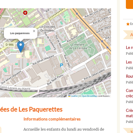
En
×
Les paquerettes
A
Le r
Publ
Les 
Publ
Rou
Publ
Com
crèc
Leaflet
|
©
OpenStreetMap
contributors
Publ
ées de Les Paquerettes
Crèc
mate
Informations complémentaires
Publi
Accueille les enfants du lundi au vendredi de
T