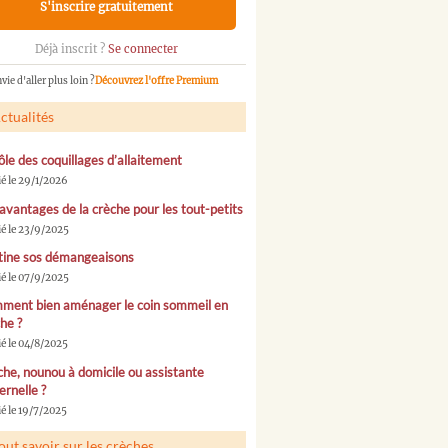
S'inscrire gratuitement
Déjà inscrit ?
Se connecter
vie d'aller plus loin ?
Découvrez l'offre Premium
ctualités
ôle des coquillages d’allaitement
ié le 29/1/2026
avantages de la crèche pour les tout-petits
ié le 23/9/2025
tine sos démangeaisons
ié le 07/9/2025
ment bien aménager le coin sommeil en
he ?
ié le 04/8/2025
he, nounou à domicile ou assistante
rnelle ?
é le 19/7/2025
out savoir sur les crèches