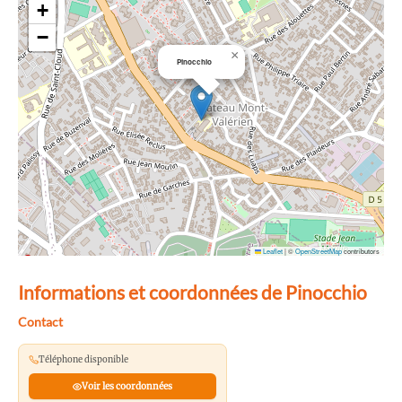
+
−
×
Pinocchio
Leaflet
|
©
OpenStreetMap
contributors
Informations et coordonnées de Pinocchio
Contact
Téléphone disponible
Voir les coordonnées