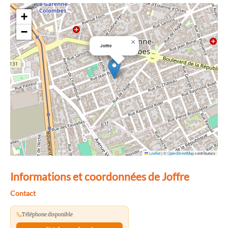
+
−
×
Joffre
Leaflet
|
©
OpenStreetMap
contributors
Informations et coordonnées de Joffre
Contact
Téléphone disponible