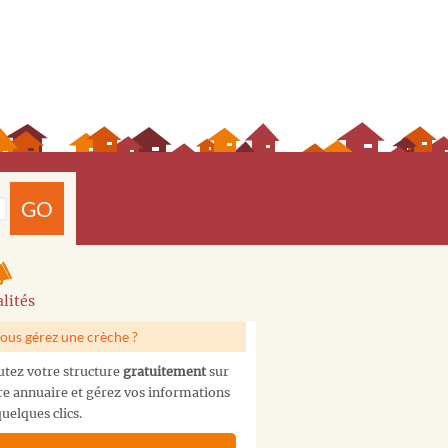
GO
lités
ous gérez une crèche ?
utez votre structure
gratuitement
sur
re annuaire et gérez vos informations
uelques clics.