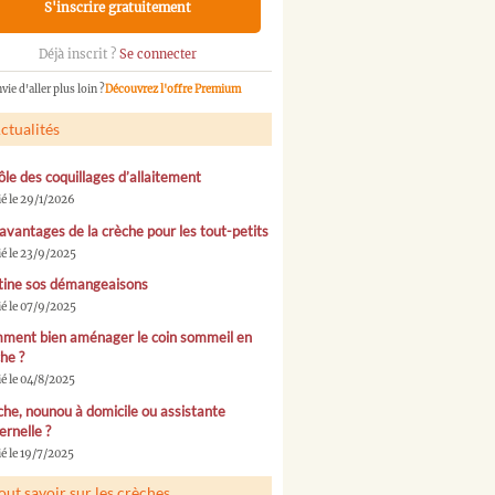
S'inscrire gratuitement
Déjà inscrit ?
Se connecter
vie d'aller plus loin ?
Découvrez l'offre Premium
ctualités
ôle des coquillages d’allaitement
ié le 29/1/2026
avantages de la crèche pour les tout-petits
ié le 23/9/2025
tine sos démangeaisons
ié le 07/9/2025
ment bien aménager le coin sommeil en
he ?
ié le 04/8/2025
he, nounou à domicile ou assistante
rnelle ?
é le 19/7/2025
out savoir sur les crèches