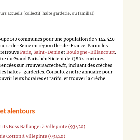
rs accueils (collectif, halte garderie, ou familial)
oupe 130 communes pour une population de 7 142 540
auts-de-Seine en région Île-de-France. Parmi les
n retrouve
Paris
,
Saint-Denis
et
Boulogne-Billancourt
.
oire du Grand Paris bénéficient de 1380 structures
rencées sur Trouversacreche.fr, incluant des crèches
 des haltes-garderies. Consultez notre annuaire pour
rir leurs horaires et tarifs, et trouver la crèche
 et alentours
tits Boss Ballanger à Villepinte (93420)
ie Cotton à Villepinte (93420)