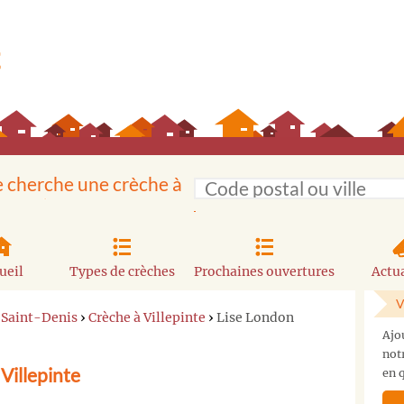
e cherche une crèche à
ueil
Types de crèches
Prochaines ouvertures
Actua
V
-Saint-Denis
›
Crèche à Villepinte
›
Lise London
Ajo
not
Villepinte
en q