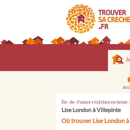
J
Acc
Île-de-France
›
Crèches en Seine
Lise London à Villepinte
Où trouver Lise London à 