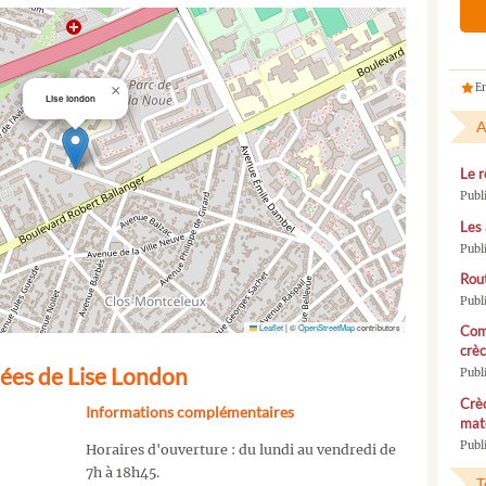
En
×
Lise london
A
Le r
Publ
Les 
Publ
Rou
Publ
Leaflet
|
©
OpenStreetMap
contributors
Com
crèc
ées de Lise London
Publ
Crèc
Informations complémentaires
mate
Publi
Horaires d'ouverture : du lundi au vendredi de
7h à 18h45.
T