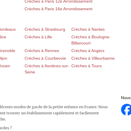
Crèches à Paris 12e Arrondissement
Crèches à Paris 16e Arrondissement
Bordeaux
Crèches à Strasbourg
Crèches à Nantes
Nice
Crèches à Lille
Crèches à Boulogne-
Billancourt
Grenoble
Crèches à Rennes
Crèches à Angers
ijon
Crèches à Courbevoie
Crèches à Villeurbanne
Rouen
Crèches à Asnières-sur-
Crèches à Tours
Seine
Nous 
fférents modes de garde de la petite enfance en France. Nous
ent trouver un établissement rapidement et facilement
che.
ardes ?