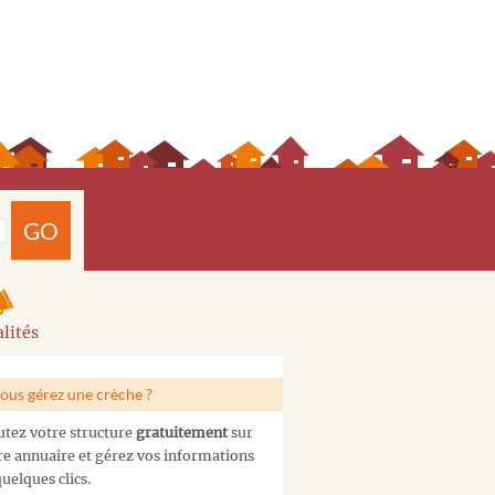
GO
lités
ous gérez une crèche ?
utez votre structure
gratuitement
sur
re annuaire et gérez vos informations
uelques clics.