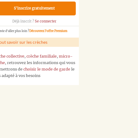
S'inscrire gratuitement
Déjà inscrit ?
Se connecter
vie d'aller plus loin ?
Découvrez l'offre Premium
out savoir sur les crèches
che collective
,
crèche familiale
,
micro-
che
, retrouvez les informations qui vous
mettrons de
choisir le mode de garde
le
s adapté à vos besoins