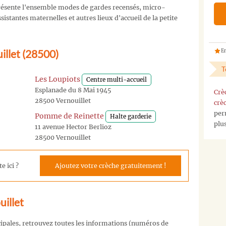
ésente l'ensemble modes de gardes recensés, micro-
istantes maternelles et autres lieux d'accueil de la petite
illet (28500)
En
T
Les Loupiots
Centre multi-accueil
Esplanade du 8 Mai 1945
Crè
28500 Vernouillet
crè
per
Pomme de Reinette
Halte garderie
plu
11 avenue Hector Berlioz
28500 Vernouillet
e ici ?
Ajoutez votre crèche gratuitement !
uillet
cipales, retrouvez toutes les informations (numéros de