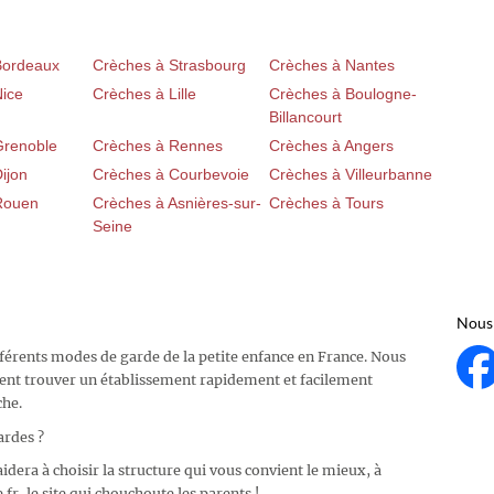
Bordeaux
Crèches à Strasbourg
Crèches à Nantes
Nice
Crèches à Lille
Crèches à Boulogne-
Billancourt
Grenoble
Crèches à Rennes
Crèches à Angers
ijon
Crèches à Courbevoie
Crèches à Villeurbanne
Rouen
Crèches à Asnières-sur-
Crèches à Tours
Seine
Nous 
fférents modes de garde de la petite enfance en France. Nous
ent trouver un établissement rapidement et facilement
che.
ardes ?
idera à choisir la structure qui vous convient le mieux, à
fr, le site qui chouchoute les parents !