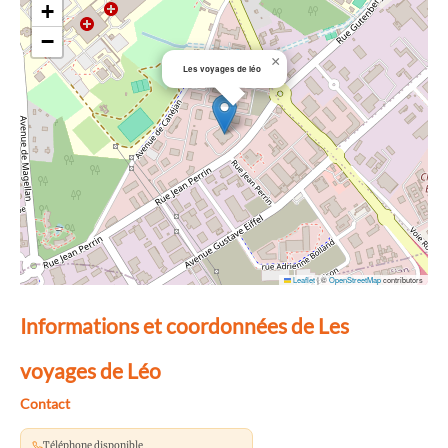
+
−
×
Les voyages de léo
Leaflet
|
©
OpenStreetMap
contributors
Informations et coordonnées de Les
voyages de Léo
Contact
Téléphone disponible