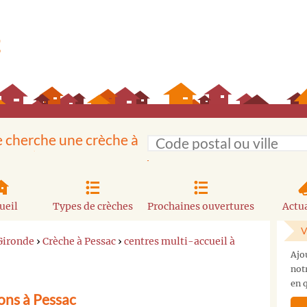
e cherche une crèche à
ueil
Types de crèches
Prochaines ouvertures
Actua
V
Gironde
›
Crèche à Pessac
›
centres multi-accueil à
Ajo
not
en q
ons à Pessac