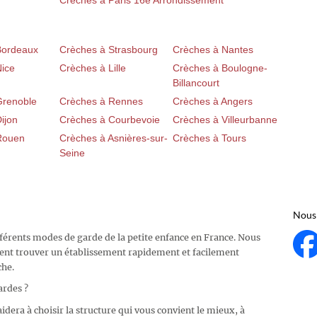
Crèches à Paris 16e Arrondissement
Bordeaux
Crèches à Strasbourg
Crèches à Nantes
Nice
Crèches à Lille
Crèches à Boulogne-
Billancourt
Grenoble
Crèches à Rennes
Crèches à Angers
ijon
Crèches à Courbevoie
Crèches à Villeurbanne
Rouen
Crèches à Asnières-sur-
Crèches à Tours
Seine
Nous 
fférents modes de garde de la petite enfance en France. Nous
ent trouver un établissement rapidement et facilement
che.
ardes ?
idera à choisir la structure qui vous convient le mieux, à