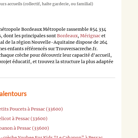
rs accueils (collectif, halte garderie, ou familial)
 métropole Bordeaux Métropole rassemble 854 334
 dont les principales sont
Bordeaux
,
Mérignac
et
nal de la région Nouvelle-Aquitaine dispose de 264
nes enfants référencés sur Trouversacreche.fr.
 chaque crèche pour découvrir leur capacité d'accueil,
 projet éducatif, et trouvez la structure la plus adaptée
 alentours
etits Poucets à Pessac (33600)
licot à Pessac (33600)
abanon à Pessac (33600)
o-crèche Youbee For Kids “Le Cabanon” à Pessac