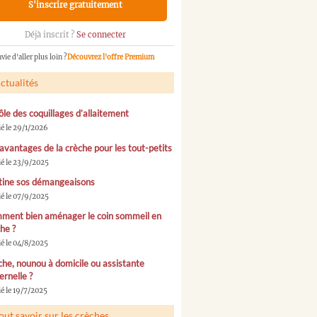
S'inscrire gratuitement
Déjà inscrit ?
Se connecter
vie d'aller plus loin ?
Découvrez l'offre Premium
ctualités
ôle des coquillages d’allaitement
ié le 29/1/2026
avantages de la crèche pour les tout-petits
ié le 23/9/2025
tine sos démangeaisons
ié le 07/9/2025
ment bien aménager le coin sommeil en
he ?
ié le 04/8/2025
he, nounou à domicile ou assistante
rnelle ?
é le 19/7/2025
out savoir sur les crèches