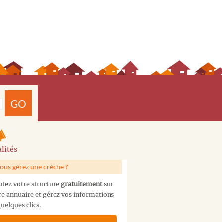
GO
lités
ous gérez une crèche ?
utez votre structure
gratuitement
sur
re annuaire et gérez vos informations
uelques clics.