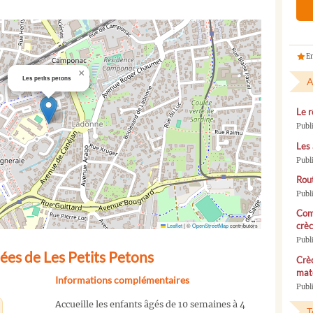
En
×
Les petits petons
A
Le r
Publ
Les 
Publ
Rou
Publ
Com
crèc
Leaflet
|
©
OpenStreetMap
contributors
Publ
ées de Les Petits Petons
Crèc
mate
Informations complémentaires
Publi
Accueille les enfants âgés de 10 semaines à 4
T