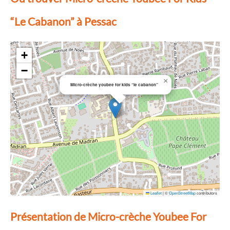
“Le Cabanon” à Pessac
+
−
×
Micro-crèche youbee for kids “le cabanon”
Leaflet
|
©
OpenStreetMap
contributors
Présentation de Micro-crèche Youbee For