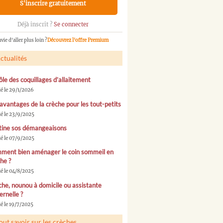
S'inscrire gratuitement
Déjà inscrit ?
Se connecter
vie d'aller plus loin ?
Découvrez l'offre Premium
ctualités
ôle des coquillages d’allaitement
ié le 29/1/2026
avantages de la crèche pour les tout-petits
ié le 23/9/2025
tine sos démangeaisons
ié le 07/9/2025
ment bien aménager le coin sommeil en
he ?
ié le 04/8/2025
he, nounou à domicile ou assistante
rnelle ?
é le 19/7/2025
out savoir sur les crèches