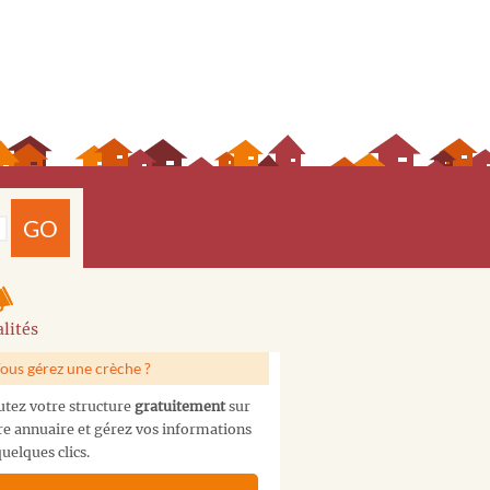
GO
lités
ous gérez une crèche ?
utez votre structure
gratuitement
sur
re annuaire et gérez vos informations
uelques clics.