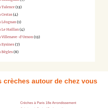
à Talence
(13)
à Cestas
(4)
 à Léognan
(1)
à Le Haillan
(4)
 à Villenave-d'Ornon
(13)
à Eysines
(7)
à Bègles
(8)
es crèches autour de chez vous
Crèches à Paris 18e Arrondissement