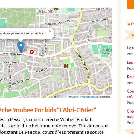
En
×
o-crèche youbee for kids “l’abri-côtier”
A
Le r
Publ
Les 
Publ
Rou
Publ
Com
crèc
Leaflet
|
©
OpenStreetMap
contributors
Publ
che Youbee For kids “L’Abri-Côtier”
Crèc
mate
s, à Pessac, la micro-crèche Youbee For kids
Publi
-de-jardin d’un bel immeuble rénové. Elle donne sur
 jouxtant Le Peugue, cours d’eau prenant sa source
T