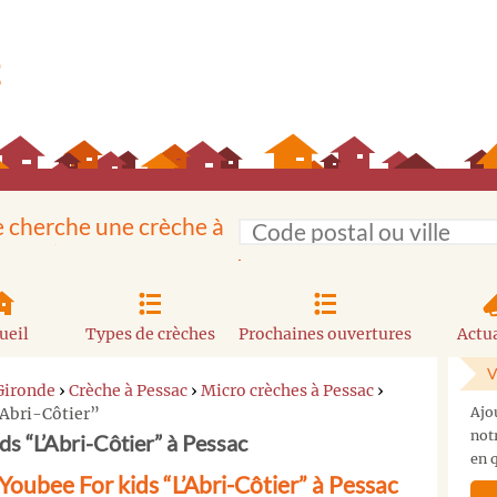
e cherche une crèche à
ueil
Types de crèches
Prochaines ouvertures
Actua
V
Gironde
›
Crèche à Pessac
›
Micro crèches à Pessac
›
’Abri-Côtier”
Ajo
not
s “L’Abri-Côtier” à Pessac
en q
oubee For kids “L’Abri-Côtier” à Pessac