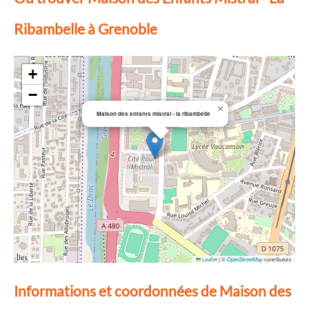
Ribambelle à Grenoble
+
−
×
Maison des enfants mistral - la ribambelle
Leaflet
|
©
OpenStreetMap
contributors
Informations et coordonnées de Maison des