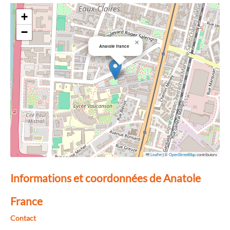
+
−
×
Anatole france
Leaflet
|
©
OpenStreetMap
contributors
Informations et coordonnées de Anatole
France
Contact