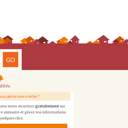
GO
lités
ous gérez une crèche ?
utez votre structure
gratuitement
sur
re annuaire et gérez vos informations
uelques clics.