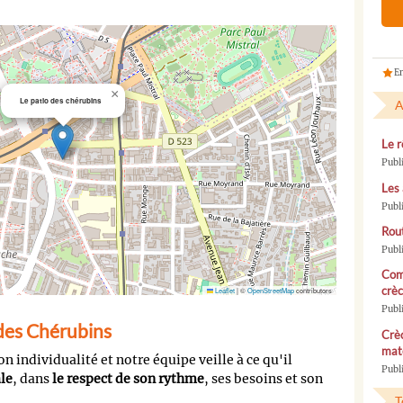
En
×
Le patio des chérubins
A
Le r
Publ
Les 
Publ
Rou
Publ
Com
crèc
Leaflet
|
©
OpenStreetMap
contributors
Publ
 des Chérubins
Crèc
mate
n individualité et notre équipe veille à ce qu'il
Publi
le
, dans
le respect de son rythme
, ses besoins et son
T