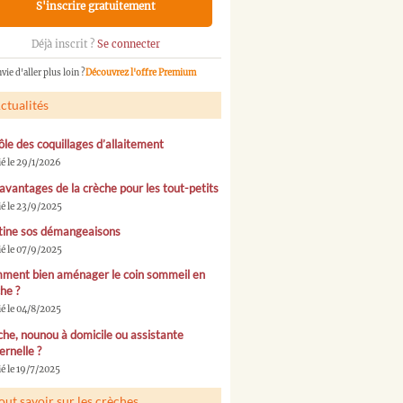
S'inscrire gratuitement
Déjà inscrit ?
Se connecter
vie d'aller plus loin ?
Découvrez l'offre Premium
ctualités
ôle des coquillages d’allaitement
ié le 29/1/2026
avantages de la crèche pour les tout-petits
ié le 23/9/2025
tine sos démangeaisons
ié le 07/9/2025
ment bien aménager le coin sommeil en
he ?
ié le 04/8/2025
he, nounou à domicile ou assistante
rnelle ?
é le 19/7/2025
out savoir sur les crèches