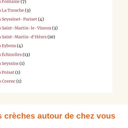
à Fontaine
(7)
à La Tronche
(3)
à Seyssinet-Pariset
(4)
 à Saint-Martin-le-Vinoux
(3)
 à Saint-Martin-d'Hères
(10)
à Eybens
(4)
 Échirolles
(13)
à Seyssins
(1)
à Poisat
(1)
à Corenc
(1)
es crèches autour de chez vous