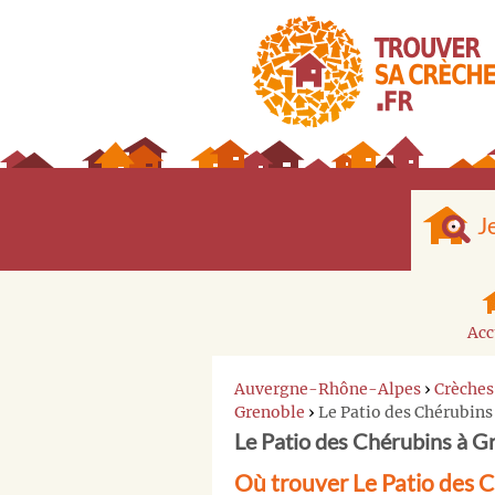
J
Acc
Auvergne-Rhône-Alpes
›
Crèches
Grenoble
›
Le Patio des Chérubins
Le Patio des Chérubins à G
Où trouver Le Patio des 