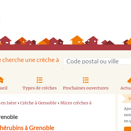
e cherche une crèche à
ueil
Types de crèches
Prochaines ouvertures
Actua
V
 en Isère
›
Crèche à Grenoble
›
Micro crèches à
Ajo
not
renoble
en q
Chérubins à Grenoble