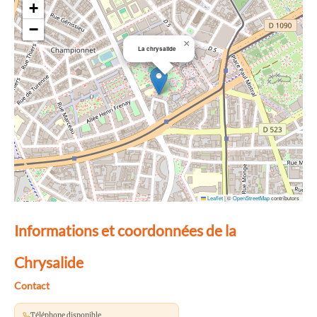
+
−
×
La chrysalide
Leaflet
|
©
OpenStreetMap
contributors
Informations et coordonnées de la
Chrysalide
Contact
Téléphone disponible