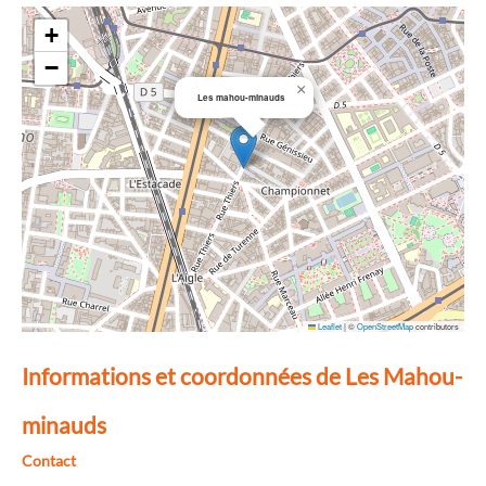
+
−
×
Les mahou-minauds
Leaflet
|
©
OpenStreetMap
contributors
Informations et coordonnées de Les Mahou-
minauds
Contact