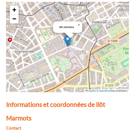
+
−
×
Ilôt marmots
Leaflet
|
©
OpenStreetMap
contributors
Informations et coordonnées de Ilôt
Marmots
Contact