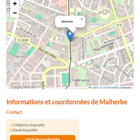
+
−
×
Malherbe
Leaflet
|
©
OpenStreetMap
contributors
Informations et coordonnées de Malherbe
Contact
Téléphone disponible
Email disponible
Voir les coordonnées